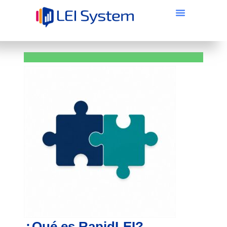
¿Qué es RapidLEI?