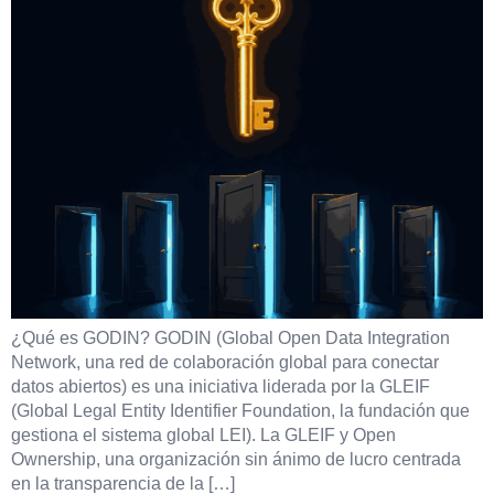
¿Qué es GODIN? GODIN (Global Open Data Integration
Network, una red de colaboración global para conectar
datos abiertos) es una iniciativa liderada por la GLEIF
(Global Legal Entity Identifier Foundation, la fundación que
gestiona el sistema global LEI). La GLEIF y Open
Ownership, una organización sin ánimo de lucro centrada
en la transparencia de la […]